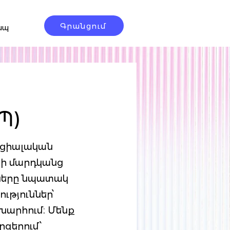
Գրանցում
ապ
Պ)
ոցիալական
ի մարդկանց
ցները նպատակ
ւթյուններ՝
խարհում։ Մենք
րզերում՝