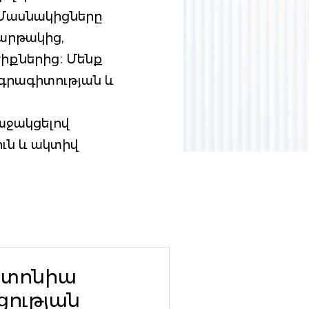
 Մասնակիցները
հարթակից,
ծիքներից։ Մենք
ագրագիտության և
աջակցելով
ւն և ակտիվ
ստոնիա
ության