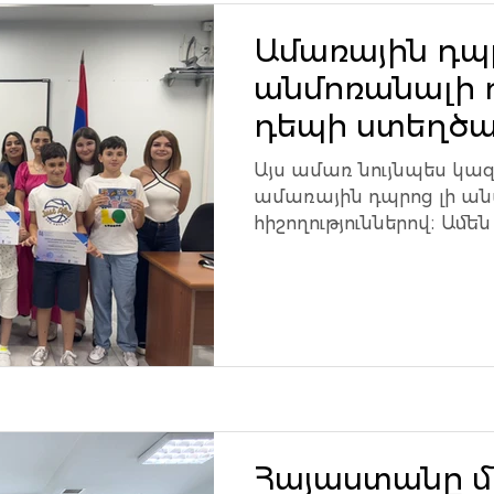
Ամառային դպր
անմոռանալի ո
դեպի ստեղծա
և տեխնոլոգի
Այս ամառ նույնպես կա
աշխարհ
ամառային դպրոց լի ա
հիշողություններով։ Ամե
արկած, և ավարտվեց որ
Հայաստանը 