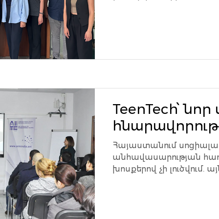
նվիրված էին EIF-ի ռազմա
TeenTech՝ նոր
հնարավորությ
Հայաստանում սոցիալ
անհավասարության հաղ
խոսքերով չի լուծվում. 
երկարաժամկետ ջանքեր,.