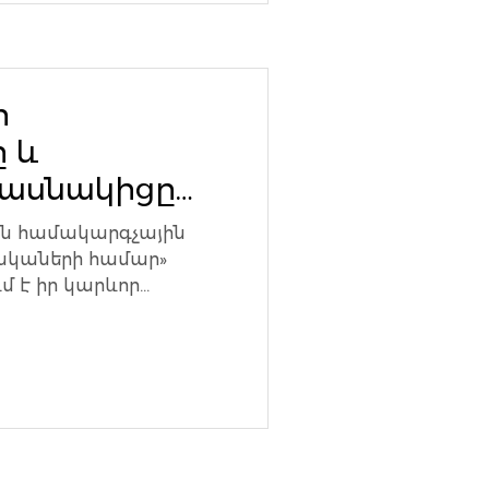
ի
 և
մասնակիցը
անրային
ին համակարգչային
ասկաների համար»
մ է իր կարևոր
ոգիաների...