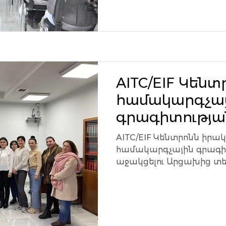
AITC/EIF Կեն
համակարգչա
գրագիտությա
դասընթացը 
AITC/EIF Կենտրոնն իր
տեղահանված
համակարգչային գրագի
աջակցելու Արցախից տ
համար
բարելավելու իրենց...