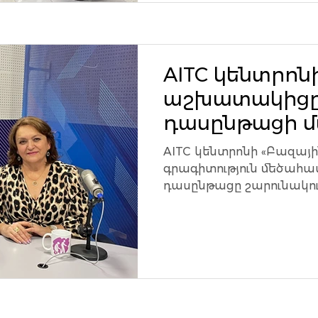
AITC կենտրոն
աշխատակիցը
դասընթացի 
Հայաստանի Հ
AITC կենտրոնի «Բազայ
ռադիոյում
գրագիտություն մեծահ
դասընթացը շարունակու
առաքելությունը՝ տեխնոլ