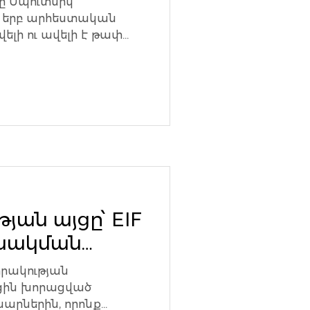
երը Սպուտնիկ
ն, երբ արհեստական
վելի ու ավելի է թափ
ան այցը՝ EIF
նակման
իրակության
ցին խորացված
նարներին, որոնք