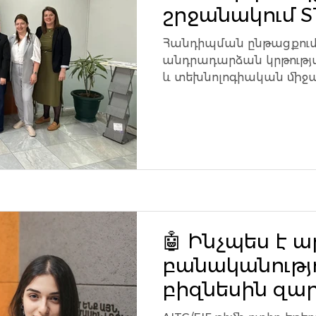
շրջանակում 
կրթության,
Հանդիպման ընթացքում
ռոբոտաշինու
անդրադարձան կրթութ
և տեխնոլոգիական միջ
դասավանդող
համապատասխան մասն
զարգացման վ
կրթական համայնքներ
թեմաների, այդ թվում՝ ...
🤖 Ինչպես է
բանականությո
բիզնեսին զա