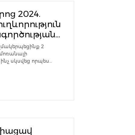
ոց 2024.
ւղևորություն
գործության
աների
զմակերպեցինք 2
նմոռանալի
ն ինչ սկսվեց որպես
պես հաջողված...
միացավ