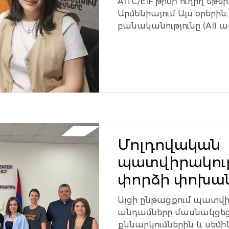
AITC/EIF թիմի ուղիղ եթ
Արմենիայում Այս օրերի
բանականությունը (AI) ա
առնում, կարևոր է ոչ...
Մոլդովական
պատվիրակությ
փորձի փոխա
նպատակով 🌟
Այցի ընթացքում պատվ
անդամները մասնակցե
քննարկումներին և սեմի