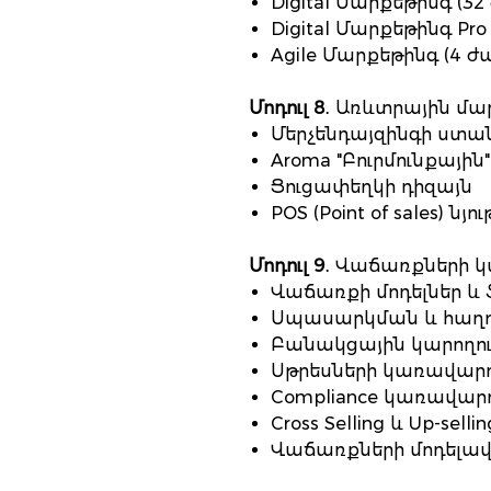
Digital Մարքեթինգ (32
Digital Մարքեթինգ Pro
Agile Մարքեթինգ (4 ժ
Մոդուլ 8
․ Առևտրային մար
Մերչենդայզինգի ստ
Aroma "Բուրմունքային
Ցուցափեղկի դիզայն
POS (Point of sales) նյո
Մոդուլ 9
․ Վաճառքների կ
Վաճառքի մոդելներ և
Սպասարկման և հաղոր
Բանակցային կարողութ
Սթրեսների կառավարո
Compliance կառավար
Cross Selling և Up-sel
Վաճառքների մոդելավ