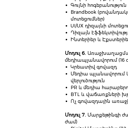
Գույնի հոգեբանությո
Brandbook (բովանդակ
մոտեցումներ)
UI/UX դիզայնի մոտեցո
Դիզայն էֆֆեկտիվությ
Ինտերիեր և Էքստերիե
Մոդուլ 6
․ Առաջխաղացմա
մեդիապլանավորում (16 
Կրեատիվ գովազդ
Մեդիա պլանավորում 
վերլուծություն
PR և մեդիա հարաբերո
BTL և վաճառքների խ
Ոչ գովազդային առա
Մոդուլ 7
․ Մարքեթինգի ժ
ժամ)