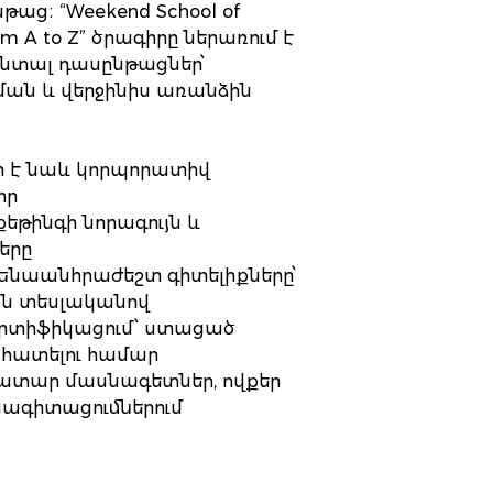
ց։ “Weekend School of
rom A to Z” ծրագիրը ներառում է
նտալ դասընթացներ՝
ան և վերջինիս առանձին
ր է նաև կորպորատիվ
որ
եթինգի նորագույն և
երը
ամենաանհրաժեշտ գիտելիքները՝
ան տեսլականով
սերտիֆիկացում՝ ստացած
ահատելու համար
ջատար մասնագետներ, ովքեր
նագիտացումներում