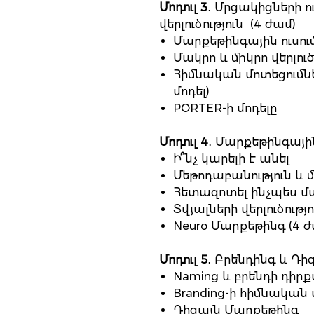
Մոդուլ 3
․ Մրցակիցների ո
վերլուծություն (4 ժամ)
Մարքեթինգային ուսու
Մակրո և միկրո վերլուծ
Հիմնական մոտեցումն
մոդել)
PORTER-ի մոդելը
Մոդուլ 4
․ Մարքեթինգային
Ի՞նչ կարելի է անել
Մեթոդաբանություն և 
Հետազոտել ինչպես 
Տվյալների վերլուծությո
Neuro Մարքեթինգ (4 ժ
Մոդուլ 5
․ Բրենդինգ և Դի
Naming և բրենդի դիրք
Branding-ի հիմնական 
Դիզայն Մարքեթինգ