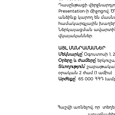
Դասընթացի վերջնարդյո
Presentation-ի միջոցով
անձինք կարող են մասն
համակարգչային խաղեր
Ներկայացման ավարտի
վկայականներ:
ԱՅԼ ՄԱՆՐԱՄԱՍՆԵՐ
Մեկնարկը՝
Օգոստոսի 1, 
Օրերը և ժամերը՝
երկուշ
Տևողություն՝
շաբաթական
օրական 2 ժամ (1 ամիս)
Արժեքը՝
65 000 ՀՀԴ (ամբ
Հաշվի առնելով, որ տեղ
առաջնահեր