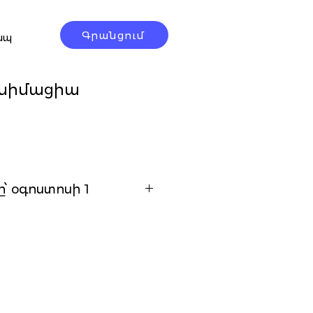
Գրանցում
ապ
նիմացիա
e
՝ օգոստոսի 1