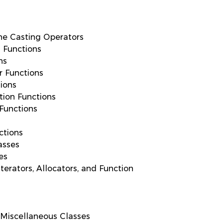
he Casting Operators
 Functions
ns
r Functions
ions
tion Functions
Functions
ctions
asses
es
erators, Allocators, and Function
Miscellaneous Classes