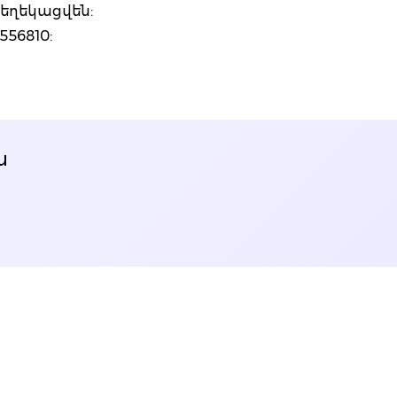
եղեկացվեն:
556810:
ն