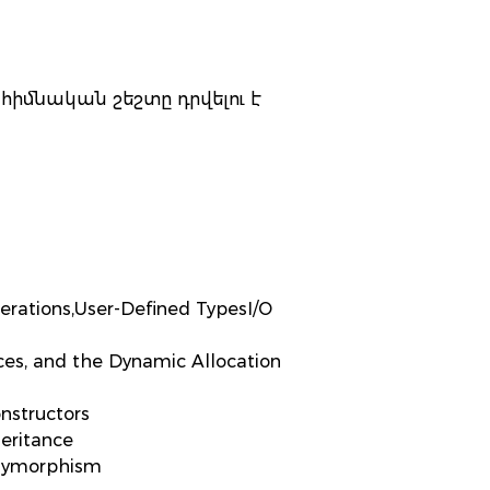
իմնական շեշտը դրվելու է
erations,User-Defined TypesI/O
nces, and the Dynamic Allocation
nstructors
eritance
olymorphism