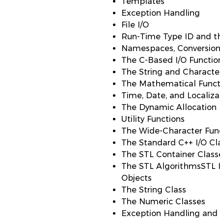
Templates
Exception Handling
File I/O
Run-Time Type ID and t
Namespaces, Conversion
The C-Based I/O Functio
The String and Characte
The Mathematical Funct
Time, Date, and Localiza
The Dynamic Allocation 
Utility Functions
The Wide-Character Fun
The Standard C++ I/O Cl
The STL Container Class
The STL AlgorithmsSTL It
Objects
The String Class
The Numeric Classes
Exception Handling and 