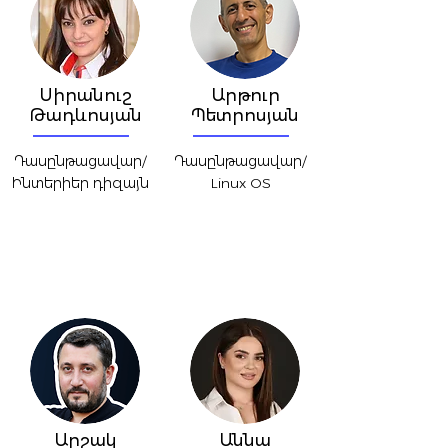
Սիրանուշ
Արթուր
Թադևոսյան
Պետրոսյան
Դասընթացավար/
Դասընթացավար/
Ինտերիեր դիզայն
Linux OS
Արշակ
Աննա